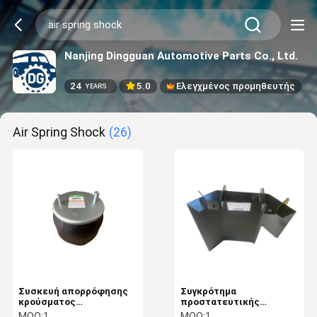
Nanjing Dingguan Automotive Parts Co., Ltd.
24
5.0
Ελεγχμένος προμηθευτής
YEARS
Air Spring Shock
(26)
Συσκευή απορρόφησης
Συγκρότημα
κρούσματος
προστατευτικής
αεροελαστικών για
κάλυψης αεριωθούμενου
MOQ:
1
MOQ:
1