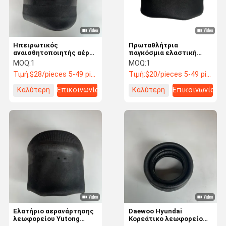
Ηπειρωτικός
Πρωταθλήτρια
αναισθητοποιητής αέρα
παγκόσμια ελαστική
ελατήρια 916N5 για
ανάρτησης αέρα
MOQ:
1
MOQ:
1
γενικά μοντέλα
Τιμή:
$28/pieces 5-49 pieces
Τιμή:
$20/pieces 5-49 pieces
λεωφορείων
Καλύτερη
Επικοινωνία
Καλύτερη
Επικοινωνία
τιμή
τιμή
Αρχική
Προϊόντα
Σχετικά Με
Γύρος
Σελίδα
Εμάς
Εργοστασίων
Ελατήριο αερανάρτησης
Daewoo Hyundai
λεωφορείου Yutong
Κορεάτικο λεωφορείο