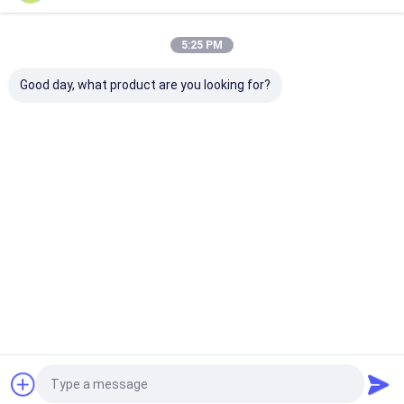
5:25 PM
Οι Κατηγορίες Μας
Good day, what product are you looking for?
Ανταλλακτικ
Τμήματα
Τμήματα
Τμήματα
ά
λεωφορείων
λεωφορείου
λεωφορεί
λεωφορείων
Jinlong
Higer
Zhongton
Αρχική Σελίδα
Περίπου εμείς
επαφή
Sitemap
Πολιτική Απορρήτου
Ποιότητα
Ανταλλακτικά λεωφορείων
Κίνα εργοστάσιο.Copyright
© 2026 Nanjing Dingguan Automotive Parts Co., Ltd.. All Rights
Reserved.