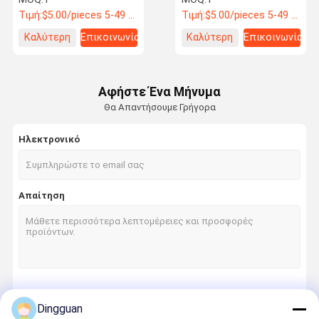
Αντίστροφος ουδέτερος
αντιστροφικός
Τιμή:
$5.00/pieces 5-49 pieces
Τιμή:
$5.00/pieces 5-49 pieces
διακόπτης 0501307450
διακόπτης 0710207004
3712-00264 Εναλλακτικά
1156307004
Καλύτερη
Επικοινωνία
Καλύτερη
Επικοινωνία
λεωφορείων
Εναλλακτικά
λεωφορείων
τιμή
τιμή
Αφήστε Ένα Μήνυμα
Θα Απαντήσουμε Γρήγορα
Ηλεκτρονικό
Απαίτηση
Να συνεχίσει
Dingguan