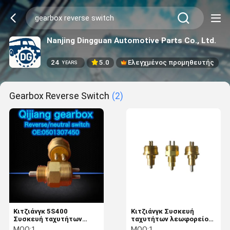
Nanjing Dingguan Automotive Parts Co., Ltd.
24
5.0
Ελεγχμένος προμηθευτής
YEARS
Gearbox Reverse Switch
(2)
Κιτζιάνγκ 5S400
Κιτζιάνγκ Συσκευή
Συσκευή ταχυτήτων
ταχυτήτων λεωφορείου
λεωφορείου
Ουδέτερος
MOQ:
1
MOQ:
1