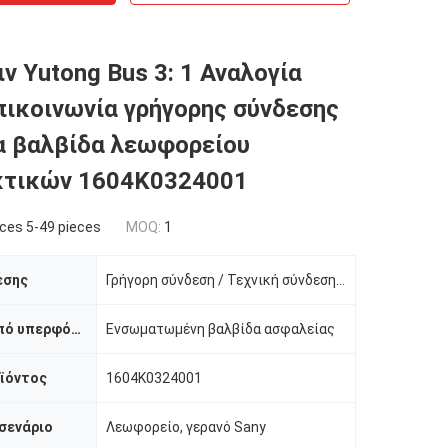
ιν Yutong Bus 3: 1 Αναλογία
πικοινωνία γρήγορης σύνδεσης
α βαλβίδα λεωφορείου
κτικών 1604K0324001
ces 5-49 pieces
MOQ:
1
εσης
Γρήγορη σύνδεση / Τεχνική σύνδεση / Προσαρμόσιμη
Προστασία από υπερφόρτωση
Ενσωματωμένη βαλβίδα ασφαλείας
ϊόντος
1604K0324001
σενάριο
Λεωφορείο, γερανό Sany