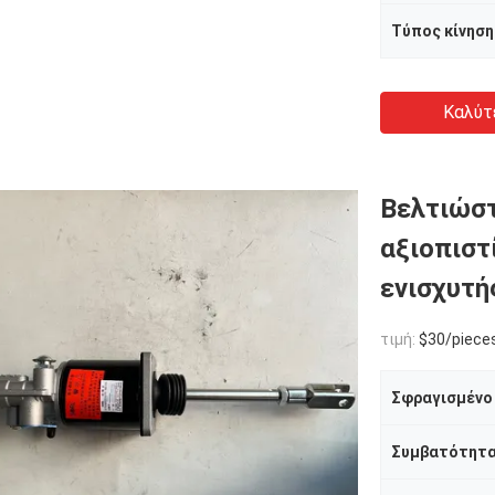
Τύπος κίνηση
Καλύτ
Βελτιώστ
αξιοπιστ
ενισχυτή
τιμή:
$30/pieces
Σφραγισμένο