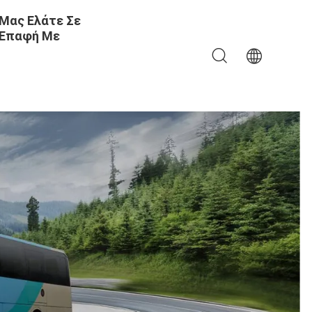
Μας Ελάτε Σε
Επαφή Με