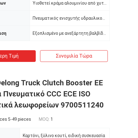
ρων
Υιοθετεί κράμα αλουμινίου από χυτό κράμα ADC12 για ενσωματωμένη χύτευση
Πνευματικός ενισχυτής υδραυλικού ελέγχου διπλού θαλάμου
ιση
Εξοπλισμένο με ανεξάρτητη βαλβίδα εξαγωγής
ερη Τιμή
Συνομιλία Τώρα
elong Truck Clutch Booster ΕΕ
 Πνευματικό CCC ECE ISO
τικά λεωφορείων 9700511240
ces 5-49 pieces
MOQ:
1
Καρτόνι, ξύλινο κουτί, ειδική συσκευασία