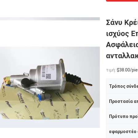
Σάνυ Κρέ
ισχύος Ε
Ασφάλει
ανταλλα
τιμή:
$38.00/pie
Τρόπος σύνδ
Πρότυπο προ
εφαρμοστέο 