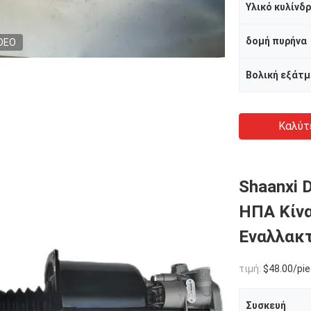
Υλικό κυλίνδ
δομή πυρήνα
DEO
Βολική εξάτμ
Καλύτ
Shaanxi D
ΗΠΑ Κίνα
Εναλλακ
τιμή:
$48.00/pie
Συσκευή