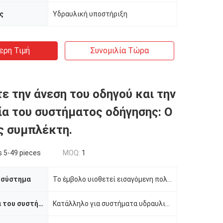
ς
Υδραυλική υποστήριξη
ερη Τιμή
Συνομιλία Τώρα
ε την άνεση του οδηγού και την
ία του συστήματος οδήγησης: Ο
ς συμπλέκτη.
 5-49 pieces
MOQ:
1
 σύστημα
Το έμβολο υιοθετεί εισαγόμενη πολυουρεθάνη (PU) σφράγισμα διπλού χείλους + συνδυασμό ανθεκτικό στη σ
Συμβατότητα του συστήματος
Κατάλληλο για συστήματα υδραυλικού ελέγχου και πνευματικής υποβοήθησης ισχύος