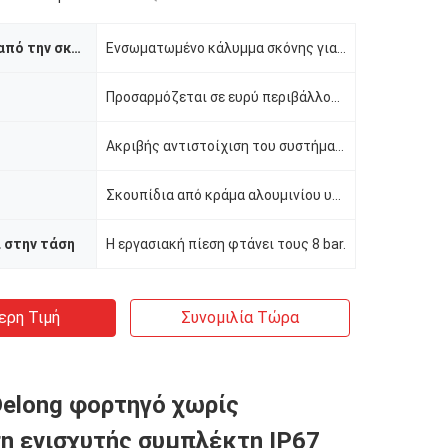
Απρόσβλητο από την σκόνη
Ενσωματωμένο κάλυμμα σκόνης για την αποτροπή της εισόδου ιζημάτων στον θάλαμο του έμβολο.
Προσαρμόζεται σε ευρύ περιβάλλον θερμοκρασίας από -40°C έως 120°C.
Ακριβής αντιστοίχιση του συστήματος συμπλέκτη WABCO
Σκουπίδια από κράμα αλουμινίου υψηλής αντοχής
 στην τάση
Η εργασιακή πίεση φτάνει τους 8 bar.
ερη Τιμή
Συνομιλία Τώρα
Delong φορτηγό χωρίς
η ενισχυτής συμπλέκτη IP67