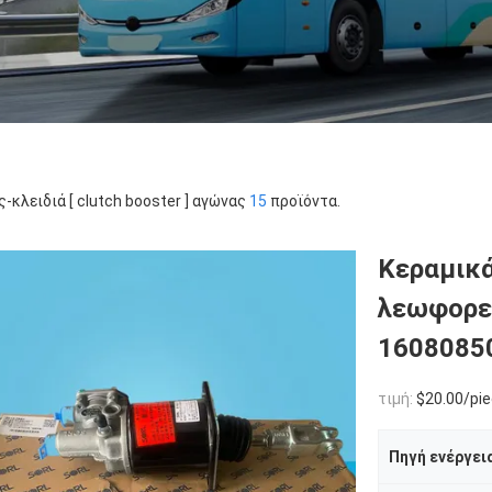
ς-κλειδιά [ clutch booster ] αγώνας
15
προϊόντα.
Κεραμικά
λεωφορε
1608085
τιμή:
$20.00/pie
Πηγή ενέργει