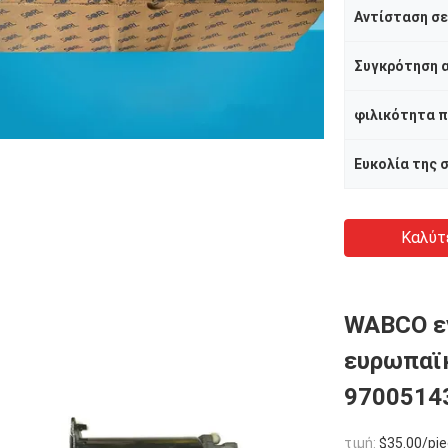
Συγκρότηση α
Ευκολία της 
Καλύτ
WABCO εν
ευρωπαϊκ
97005143
τιμή:
$35.00/pie