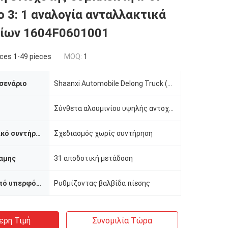
ο 3: 1 αναλογία ανταλλακτικά
ίων 1604F0601001
ces 1-49 pieces
MOQ:
1
σενάριο
Shaanxi Automobile Delong Truck (Αυτοκίνητο του Shaanxi)
Σύνθετα αλουμινίου υψηλής αντοχής
χαρακτηριστικό συντήρησης
Σχεδιασμός χωρίς συντήρηση
αμης
31 αποδοτική μετάδοση
Προστασία από υπερφόρτωση
Ρυθμίζοντας βαλβίδα πίεσης
ερη Τιμή
Συνομιλία Τώρα