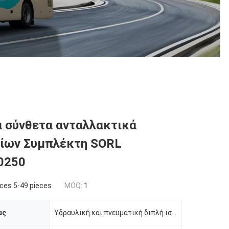
 σύνθετα ανταλλακτικά
ίων Συμπλέκτη SORL
0250
ces 5-49 pieces
MOQ:
1
ας
Υδραυλική και πνευματική διπλή ισχύς