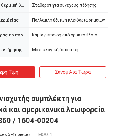
Αντίσταση σε θερμική ύφεση
Σταθερότητα συνεχούς πέδησης
κριβείας
Πολλαπλή έξυπνη κλειδαριά σημείων
φιλικότητα προς το περιβάλλον
Καμία ρύπανση από ορυκτά έλαια
συντήρησης
Μονουλογική διάσπαση
ερη Τιμή
Συνομιλία Τώρα
ισχυτής συμπλέκτη για
ά και αμερικανικά λεωφορεία
50 / 1604-00204
ces 5-49 pieces
MOQ:
1