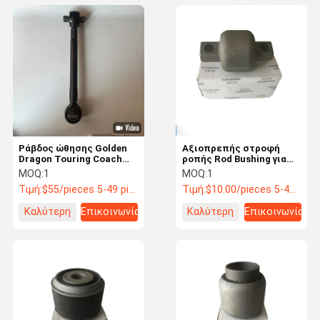
Ράβδος ώθησης Golden
Αξιοπρεπής στροφή
Dragon Touring Coach
ροπής Rod Bushing για
JR03-120644-07
Zhongtong & King Long
MOQ:
1
MOQ:
1
λεωφορεία φ88x115mm
Τιμή:
$55/pieces 5-49 pieces
Τιμή:
$10.00/pieces 5-49 pieces
Καλύτερη
Επικοινωνία
Καλύτερη
Επικοινωνία
τιμή
τιμή