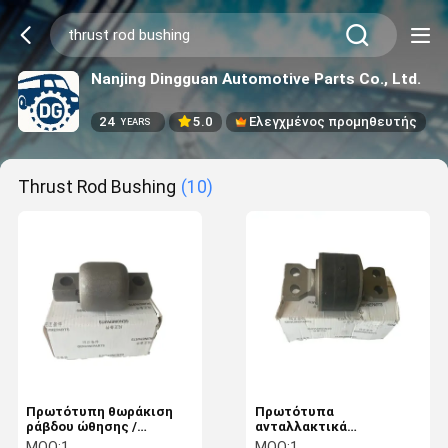
Nanjing Dingguan Automotive Parts Co., Ltd.
24
5.0
Ελεγχμένος προμηθευτής
YEARS
Thrust Rod Bushing
(10)
Πρωτότυπη θωράκιση
Πρωτότυπα
ράβδου ώθησης /
ανταλλακτικά
σφαιρικό αρθρό για
λεωφορείων Τμήματα
MOQ:
1
MOQ:
1