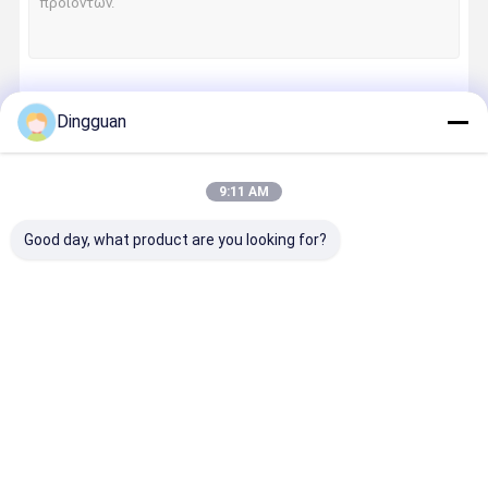
Ποιοτικός
Νέα
Όλες Οι
Ζητήστε Ένα
Έλεγχος
Περιπτώσεις
Απόσπασμα
Να συνεχίσει
Dingguan
Ανταλλακτικά λεωφορείων
9:11 AM
Τμήματα λεωφορείων Jinlong
Οι Κατηγορίες Μας
Good day, what product are you looking for?
Τμήματα λεωφορείου Higer
Τμήματα λεωφορείων Zhongtong
Τμήματα νέων ενεργειακών λεωφορείων
Ανταλλακτικ
Τμήματα
Τμήματα
Τμήματα
ά
λεωφορείων
λεωφορείου
λεωφορεί
Άνοιξη αέρα λεωφορείου
λεωφορείων
Jinlong
Higer
Zhongton
Πλακέτες φρένων λεωφορείων
Συσκευές φωτισμού λεωφορείων