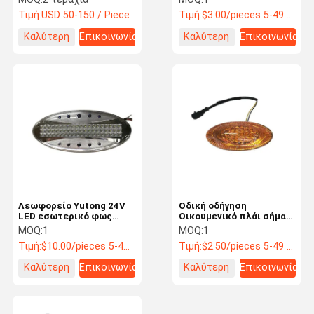
High Low Beam Coach
Πλαίσιο Φως 5000h
Τιμή:
USD 50-150 / Piece
Τιμή:
$3.00/pieces 5-49 pieces
Replacement Parts
Υψηλή μετάδοση φωτός
Εναλλακτικά
Καλύτερη
Επικοινωνία
Καλύτερη
Επικοινωνία
λεωφορείων
τιμή
τιμή
Λεωφορείο Yutong 24V
Οδική οδήγηση
LED εσωτερικό φως
Οικουμενικό πλάι σήμα
οροφής υψηλή
στροφής ZX527 LED
MOQ:
1
MOQ:
1
φωτεινότητα ζεστό
σταγόνα νερού 5000h 3M
Τιμή:
$10.00/pieces 5-49 pieces
Τιμή:
$2.50/pieces 5-49 pieces
δροσερό πολυχρωματικό
κόλλα GB ECE Οδική
λεωφορείο
οδήγηση ανταλλακτικά
Καλύτερη
Επικοινωνία
Καλύτερη
Επικοινωνία
ανταλλακτικά
4111-00300
τιμή
τιμή