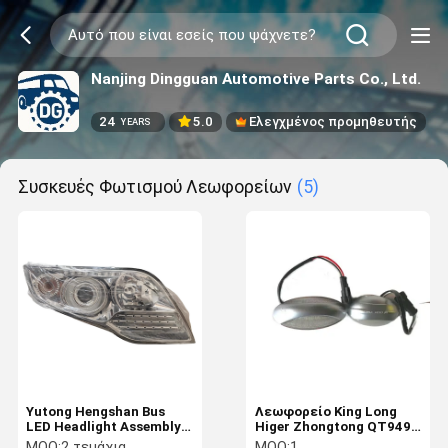
Nanjing Dingguan Automotive Parts Co., Ltd.
24
5.0
Ελεγχμένος προμηθευτής
YEARS
Συσκευές Φωτισμού Λεωφορείων
(5)
Yutong Hengshan Bus
Λεωφορείο King Long
LED Headlight Assembly
Higer Zhongtong QT949
Front Light Lamp with
Πλαίσιο Σημαντικό Φως
MOQ:
2 τεμάχια
MOQ:
1