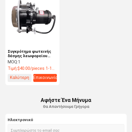
Συγκρότημα φωτεινής
δέσμης λεωφορείου
Yutong 4121-00258
MOQ:
1
Αεροπορία Αλουμίνιο
Τιμή:
$40.00/pieces 1-10 pieces
LED 200m Range
Εναλλακτικά
Καλύτερη
Επικοινωνία
λεωφορείων
τιμή
Αφήστε Ένα Μήνυμα
Θα Απαντήσουμε Γρήγορα
Ηλεκτρονικό