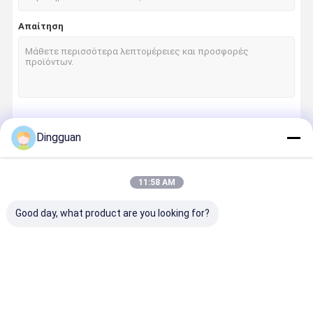
Απαίτηση
Να συνεχίσει
Dingguan
11:58 AM
Οι Κατηγορίες Μας
Good day, what product are you looking for?
Ανταλλακτικ
Τμήματα
Τμήματα
Τμήματα
ά
λεωφορείων
λεωφορείου
λεωφορεί
λεωφορείων
Jinlong
Higer
Zhongton