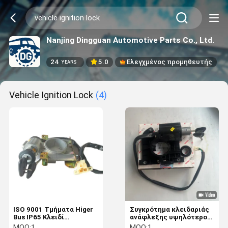
Nanjing Dingguan Automotive Parts Co., Ltd.
24
5.0
Ελεγχμένος προμηθευτής
YEARS
Vehicle Ignition Lock
(4)
ISO 9001 Τμήματα Higer
Συγκρότημα κλειδαριάς
Bus IP65 Κλειδί
ανάφλεξης υψηλότερου
ανάφλεξης ZK1710N05-
διαύλου 24 V 4
MOQ:
1
MOQ:
1