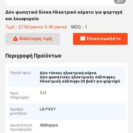
2
/
5
Δύο φωνητικά δίσκα Ηλεκτρικό κέρατο για φορτηγά
και λεωφορεία
Τιμή：$7.50/pieces 5-49 pieces
MOQ：1
Καλύτερη τιμή
Επικοινωνήστε
Περιγραφή Προϊόντων
Υψηλό φως
,
Δύο τόνους ηλεκτρική κόρνα
,
Δύο φωνητικές ηλεκτρικές σάλπιγγες
Ηλεκτρική σάλπιγγα 24 βολτ για φορτηγό
Όροι
Τ/Τ
πληρωμής
Αριθμό
LB-PXSY
μοντέλου
Δυνατότητα
5000/μήνα
προσφοράς