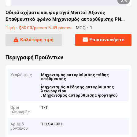
2
/
6
Οδικά οχήματα και φορτηγά Meritor Άξονες
Σταθμευτικό φρένο Μηχανισμός αυτορύθμισης PN
TELSA1901
Τιμή：$50.00/pieces 5-49 pieces
MOQ：1
Καλύτερη τιμή
Επικοινωνήστε
Περιγραφή Προϊόντων
Υψηλό φως
Μηχανισμός αυτορύθμισης πέδης
στάθμευσης
,
Μηχανισμός πέδησης αυτορύθμισης
λεωφορείου
,
Μηχανισμός αυτορύθμισης φορτηγού
Όροι
Τ/Τ
πληρωμής
Αριθμό
TELSA1901
μοντέλου