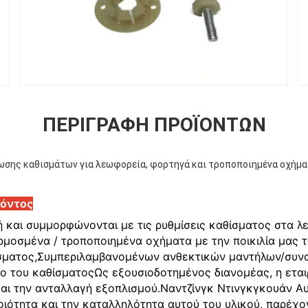
ΠΕΡΙΓΡΑΦΉ ΠΡΟΪΌΝΤΩΝ
ωσης καθισμάτων για λεωφορεία, φορτηγά και τροποποιημένα οχήμα
ϊόντος
 και συμμορφώνονται με τις ρυθμίσεις καθίσματος στα λ
ρμοσμένα / τροποποιημένα οχήματα με την ποικιλία μας τ
σματος,Συμπεριλαμβανομένων ανθεκτικών μαντήλων/συν
κο του καθίσματοςΩς εξουσιοδοτημένος διανομέας, η ετα
και την ανταλλαγή εξοπλισμού.Ναντζίνγκ Ντινγκγκουάν Α
ποιότητα και την καταλληλότητα αυτού του υλικού, παρέχο