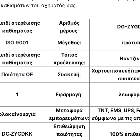
ν καθισμάτων του οχήματός σας.
ειδί στερέωσης
Αριθμός
DG-ZYG
καθίσματος
μέρους·
ISO 9001
Μέγεθος:
πρότυ
ειδί στερέωσης
Τόπος
Ναντζίν
καθίσματος
προέλευσης:
Χαρτοεπισκευή/π
Ποιότητα OE
Συσκευή:
συσκευα
1
Εφαρμογή:
λεωφορ
Μεταφορά
TNT, EMS, UPS, F
ολοκαίνουργια
εμπορευμάτων:
σύμφωνα με τις απ
Επιθεώρηση
ποιότητας
100% επιθ
DG-ZYGDKK