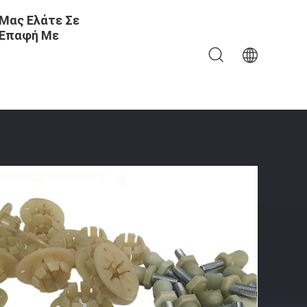
Μας Ελάτε Σε
Επαφή Με
να Οχήματα