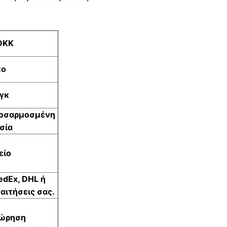
DKK
πο
γκ
ροσαρμοσμένη
σία
είο
edEx, DHL ή
αιτήσεις σας.
εώρηση