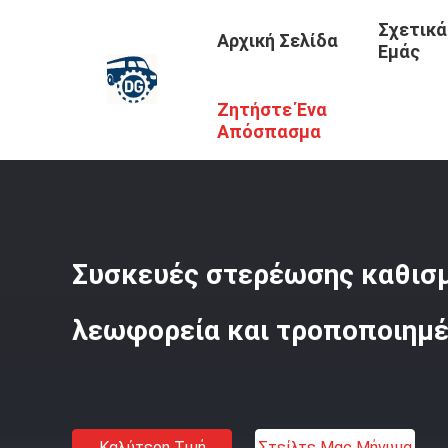
Σχετικά
Αρχική Σελίδα
Εμάς
Ζητήστε Ένα
Αρχική Σελίδα
/
Προϊόντα
/
Ανταλλακτικά Λεωφορείων
Απόσπασμα
Συσκευές στερέωσης καθισμ
λεωφορεία και τροποποιημέ
Καλύτερη Τιμή
Στείλτε Μας Μήνυμα