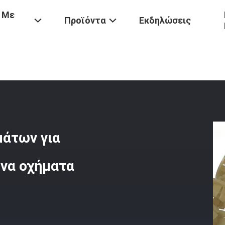
 Με
Προϊόντα
Εκδηλώσεις
/
Συσκευές Στερέωσης Καθισμάτων Για Λεωφορεία Και Τροποποιημέ
άτων για
να οχήματα