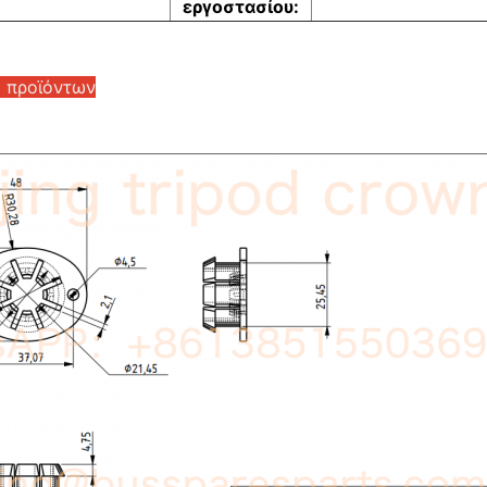
εργοστασίου:
ς προϊόντων