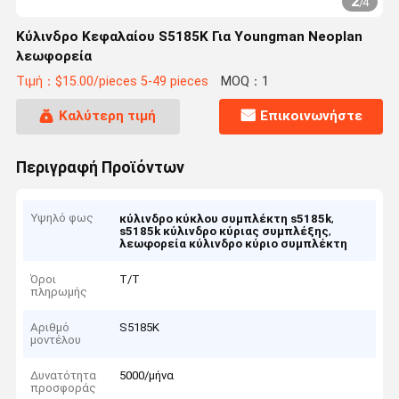
2
/
4
Κύλινδρο Κεφαλαίου S5185K Για Youngman Neoplan
λεωφορεία
Τιμή：$15.00/pieces 5-49 pieces
MOQ：1
Καλύτερη τιμή
Επικοινωνήστε
Περιγραφή Προϊόντων
Υψηλό φως
,
κύλινδρο κύκλου συμπλέκτη s5185k
,
s5185k κύλινδρο κύριας συμπλέξης
λεωφορεία κύλινδρο κύριο συμπλέκτη
Όροι
Τ/Τ
πληρωμής
Αριθμό
S5185K
μοντέλου
Δυνατότητα
5000/μήνα
προσφοράς