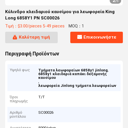
2
/
5
Κύλινδρο κλειδαριού καυσίμου για λεωφορεία King
Long 6858Y1 PN SC00026
Τιμή：$3.00/pieces 5-49 pieces
MOQ：1
Καλύτερη τιμή
Επικοινωνήστε
Περιγραφή Προϊόντων
Υψηλό φως
,
Τμήματα λεωφορείων 6858y1 jinlong
6858y1 κλειδαριά καπάκι δεξαμενής
καυσίμου
,
λεωφορεία Jinlong τμήματα λεωφορείων
Όροι
Τ/Τ
πληρωμής
Αριθμό
SC00026
μοντέλου
Δυνατότητα
5000/μήνα