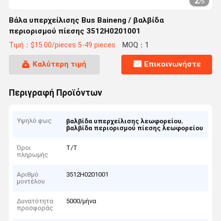
2
/
5
Βάλα υπερχείλισης Bus Baineng / βαλβίδα
περιορισμού πίεσης 3512H0201001
Τιμή：$15.00/pieces 5-49 pieces
MOQ：1
Καλύτερη τιμή
Επικοινωνήστε
Περιγραφή Προϊόντων
Υψηλό φως
,
βαλβίδα υπερχείλισης λεωφορείου
βαλβίδα περιορισμού πίεσης λεωφορείου
Όροι
Τ/Τ
πληρωμής
Αριθμό
3512H0201001
μοντέλου
Δυνατότητα
5000/μήνα
προσφοράς