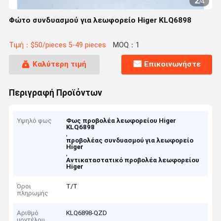
2
/
4
Φώτο συνδυασμού για λεωφορείο Higer KLQ6898
Τιμή：$50/pieces 5-49 pieces
MOQ：1
Καλύτερη τιμή
Επικοινωνήστε
Περιγραφή Προϊόντων
Υψηλό φως
Φως προβολέα λεωφορείου Higer
KLQ6898
,
προβολέας συνδυασμού για λεωφορείο
Higer
,
Αντικαταστατικό προβολέα λεωφορείου
Higer
Όροι
T/T
πληρωμής
Αριθμό
KLQ6898-QZD
μοντέλου